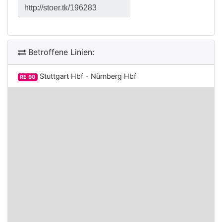
Betroffene Linien:
Stuttgart Hbf - Nürnberg Hbf
RE 90