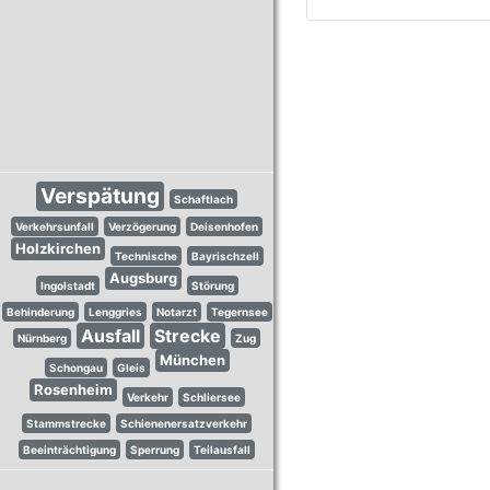
Verspätung
Schaftlach
Verkehrsunfall
Verzögerung
Deisenhofen
Holzkirchen
Technische
Bayrischzell
Augsburg
Ingolstadt
Störung
Behinderung
Lenggries
Notarzt
Tegernsee
Ausfall
Strecke
Nürnberg
Zug
München
Schongau
Gleis
Rosenheim
Verkehr
Schliersee
Stammstrecke
Schienenersatzverkehr
Beeinträchtigung
Sperrung
Teilausfall