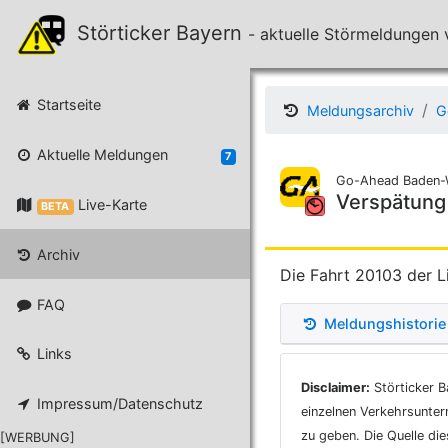
Störticker Bayern
- aktuelle Störmeldunge
Startseite
Meldungsarchiv
G
Aktuelle Meldungen
7
Go-Ahead Baden-
Verspätung
Live-Karte
BETA
Archiv
Die Fahrt 20103 der L
FAQ
Meldungshistorie
Links
Disclaimer:
Störticker B
Impressum/Datenschutz
einzelnen Verkehrsunter
zu geben. Die Quelle di
[WERBUNG]