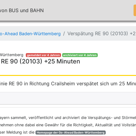
n von BUS und BAHN
Verspätung RE 90 (20103) +2
o-Ahead Baden-Württemberg
Württemberg
gemeldet vor 4 Jahren
archiviert vor 4 Jahren
 RE 90 (20103) +25 Minuten
inie RE 90 in Richtung Crailsheim verspätet sich um 25 Min
ayern sammelt, veröffentlicht und archiviert die Verspätungs- und Störme
nehmen ohne dabei eine Gewähr für die Richtigkeit, Aktualität und Vollstä
eser Meldung ist die
Homepage der Go-Ahead Baden-Württemberg