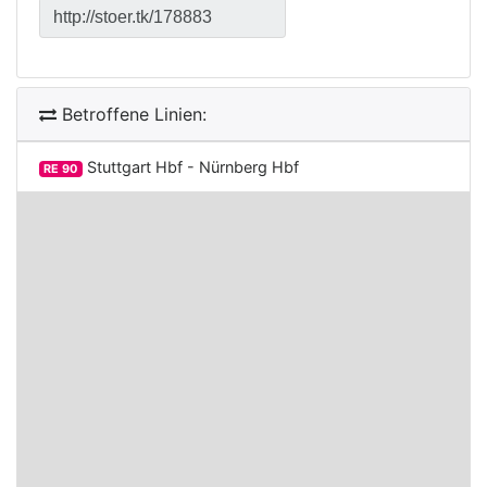
Betroffene Linien:
Stuttgart Hbf - Nürnberg Hbf
RE 90