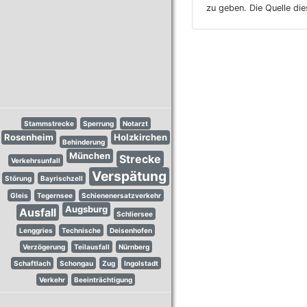
zu geben. Die Quelle di
Stammstrecke
Sperrung
Notarzt
Rosenheim
Holzkirchen
Behinderung
München
Strecke
Verkehrsunfall
Verspätung
Störung
Bayrischzell
Gleis
Tegernsee
Schienenersatzverkehr
Augsburg
Ausfall
Schliersee
Lenggries
Technische
Deisenhofen
Verzögerung
Teilausfall
Nürnberg
Schaftlach
Schongau
Zug
Ingolstadt
Verkehr
Beeinträchtigung