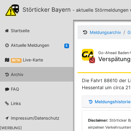
Störticker Bayern
- aktuelle Störmeldunge
Startseite
Meldungsarchiv
G
Aktuelle Meldungen
5
Go-Ahead Baden-
Verspätung
Live-Karte
BETA
Archiv
Die Fahrt 88610 der L
Hessental um circa 21
FAQ
Meldungshistorie
Links
Impressum/Datenschutz
Disclaimer:
Störticker B
einzelnen Verkehrsunter
[WERBUNG]