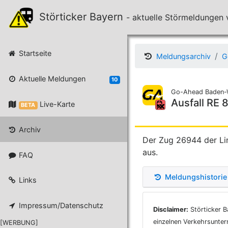
Störticker Bayern
- aktuelle Störmeldunge
Startseite
Meldungsarchiv
G
Aktuelle Meldungen
10
Go-Ahead Baden-
Ausfall RE 
Live-Karte
BETA
Archiv
Der Zug 26944 der Lin
aus.
FAQ
Meldungshistorie
Links
Impressum/Datenschutz
Disclaimer:
Störticker B
einzelnen Verkehrsunter
[WERBUNG]