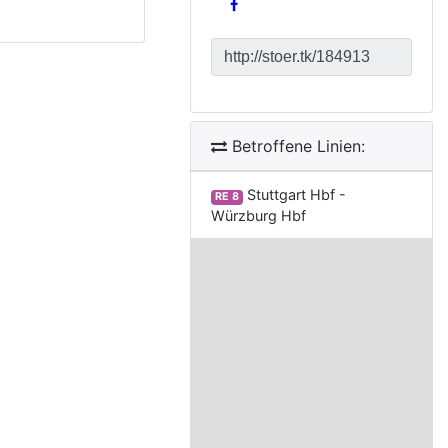
Betroffene Linien:
Stuttgart Hbf -
RE 8
Würzburg Hbf