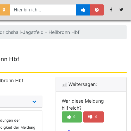
drichshall-Jagstfeld - Heilbronn Hbf
onn Hbf
ilbronn Hbf
Weitersagen:
War diese Meldung
hilfreich?
0
0
ldungen der
ndigkeit der Meldung