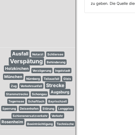
zu geben. Die Quelle di
Ausfall
Notarzt
Schliersee
Verspätung
Behinderung
Holzkirchen
Verzögerung
Ingolstadt
München
Nürnberg
Teilausfall
Gleis
Strecke
Zug
Verkehrsunfall
Augsburg
Stammstrecke
Schongau
Tegernsee
Schaftlach
Bayrischzell
Sperrung
Deisenhofen
Störung
Lenggries
Schienenersatzverkehr
Verkehr
Rosenheim
Beeinträchtigung
Technische