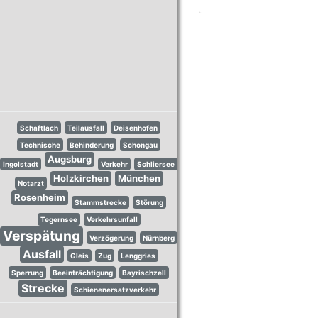
Schaftlach
Teilausfall
Deisenhofen
Technische
Behinderung
Schongau
Augsburg
Ingolstadt
Verkehr
Schliersee
Holzkirchen
München
Notarzt
Rosenheim
Stammstrecke
Störung
Tegernsee
Verkehrsunfall
Verspätung
Verzögerung
Nürnberg
Ausfall
Gleis
Zug
Lenggries
Sperrung
Beeinträchtigung
Bayrischzell
Strecke
Schienenersatzverkehr