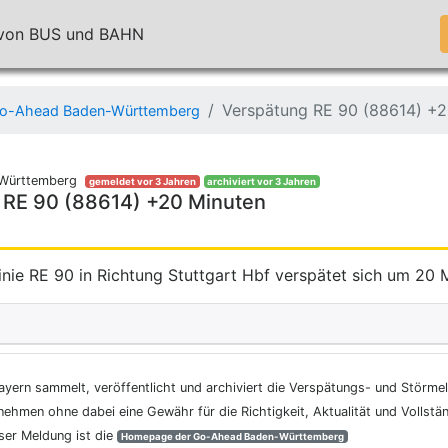
n von BUS und BAHN
Verspätung RE 90 (88614) +2
o-Ahead Baden-Württemberg
Württemberg
gemeldet vor 3 Jahren
archiviert vor 3 Jahren
 RE 90 (88614) +20 Minuten
inie RE 90 in Richtung Stuttgart Hbf verspätet sich um 20 
ayern sammelt, veröffentlicht und archiviert die Verspätungs- und Störme
nehmen ohne dabei eine Gewähr für die Richtigkeit, Aktualität und Vollstä
eser Meldung ist die
Homepage der Go-Ahead Baden-Württemberg