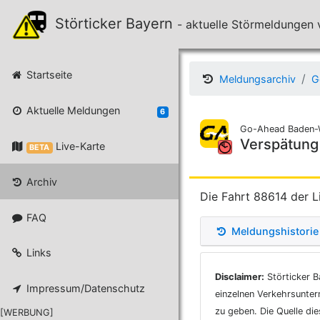
Störticker Bayern
- aktuelle Störmeldunge
Startseite
Meldungsarchiv
G
Aktuelle Meldungen
6
Go-Ahead Baden-
Verspätung
Live-Karte
BETA
Archiv
Die Fahrt 88614 der L
FAQ
Meldungshistorie
Links
Disclaimer:
Störticker B
Impressum/Datenschutz
einzelnen Verkehrsunter
zu geben. Die Quelle di
[WERBUNG]