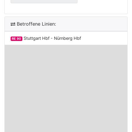
Betroffene Linien:
Stuttgart Hbf - Nürnberg Hbf
RE 90