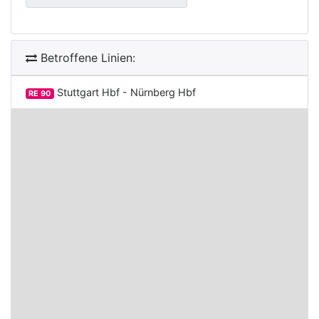
Betroffene Linien:
Stuttgart Hbf - Nürnberg Hbf
RE 90