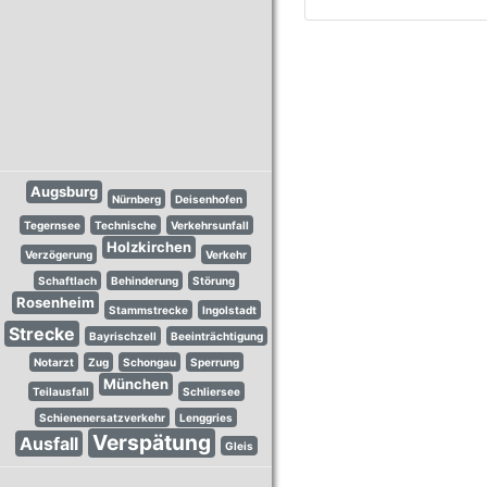
Augsburg
Nürnberg
Deisenhofen
Tegernsee
Technische
Verkehrsunfall
Holzkirchen
Verzögerung
Verkehr
Schaftlach
Behinderung
Störung
Rosenheim
Stammstrecke
Ingolstadt
Strecke
Bayrischzell
Beeinträchtigung
Notarzt
Zug
Schongau
Sperrung
München
Teilausfall
Schliersee
Schienenersatzverkehr
Lenggries
Verspätung
Ausfall
Gleis