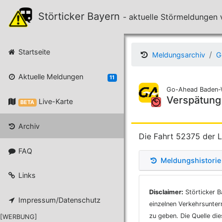
Störticker Bayern
- aktuelle Störmeldunge
Startseite
Meldungsarchiv
G
Aktuelle Meldungen
11
Go-Ahead Baden-
Verspätung
Live-Karte
BETA
Archiv
Die Fahrt 52375 der L
FAQ
Meldungshistorie
Links
Disclaimer:
Störticker B
Impressum/Datenschutz
einzelnen Verkehrsunter
zu geben. Die Quelle di
[WERBUNG]