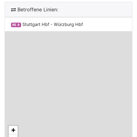
Betroffene Linien:
Stuttgart Hbf - Würzburg Hbf
RE 8
+