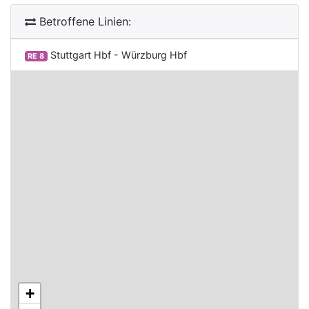
Betroffene Linien:
Stuttgart Hbf - Würzburg Hbf
RE 8
+