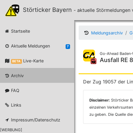
Störticker Bayern
- aktuelle Störmeldunge
Startseite
Meldungsarchiv
G
Aktuelle Meldungen
7
Go-Ahead Baden-
Ausfall RE 
Live-Karte
BETA
Archiv
Der Zug 19057 der Lin
FAQ
Disclaimer:
Störticker B
Links
einzelnen Verkehrsunter
zu geben. Die Quelle di
Impressum/Datenschutz
[WERBUNG]