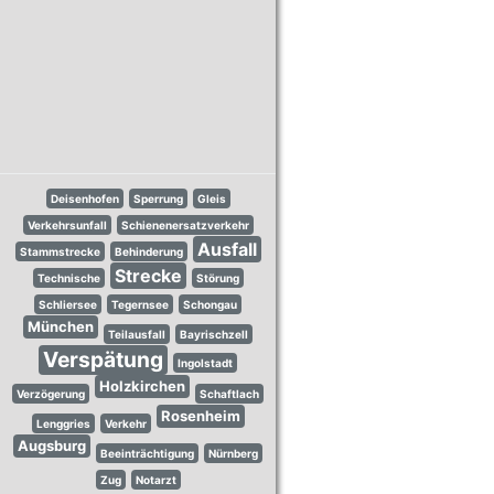
Deisenhofen
Sperrung
Gleis
Verkehrsunfall
Schienenersatzverkehr
Ausfall
Stammstrecke
Behinderung
Strecke
Technische
Störung
Schliersee
Tegernsee
Schongau
München
Teilausfall
Bayrischzell
Verspätung
Ingolstadt
Holzkirchen
Verzögerung
Schaftlach
Rosenheim
Lenggries
Verkehr
Augsburg
Beeinträchtigung
Nürnberg
Zug
Notarzt