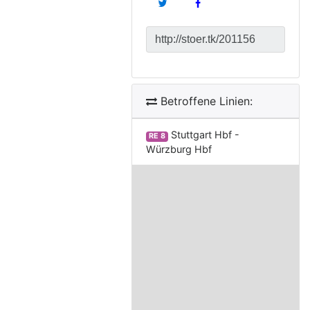
Betroffene Linien:
Stuttgart Hbf -
RE 8
Würzburg Hbf