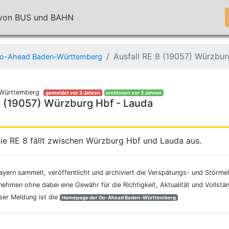
n von BUS und BAHN
Ausfall RE 8 (19057) Würzbur
o-Ahead Baden-Württemberg
Württemberg
gemeldet vor 3 Jahren
archiviert vor 3 Jahren
8 (19057) Würzburg Hbf - Lauda
ie RE 8 fällt zwischen Würzburg Hbf und Lauda aus.
ayern sammelt, veröffentlicht und archiviert die Verspätungs- und Störme
nehmen ohne dabei eine Gewähr für die Richtigkeit, Aktualität und Vollstä
eser Meldung ist die
Homepage der Go-Ahead Baden-Württemberg