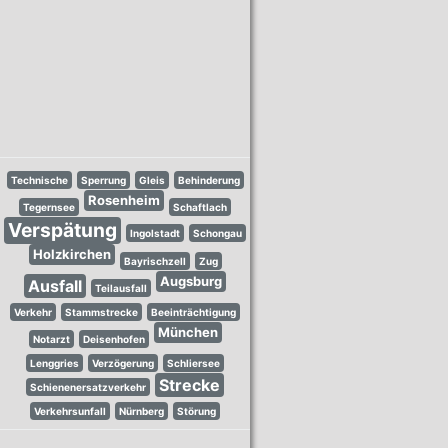
Technische
Sperrung
Gleis
Behinderung
Rosenheim
Tegernsee
Schaftlach
Verspätung
Ingolstadt
Schongau
Holzkirchen
Bayrischzell
Zug
Augsburg
Ausfall
Teilausfall
Verkehr
Stammstrecke
Beeinträchtigung
München
Notarzt
Deisenhofen
Lenggries
Verzögerung
Schliersee
Strecke
Schienenersatzverkehr
Verkehrsunfall
Nürnberg
Störung