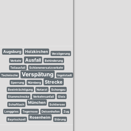
Augsburg
Holzkirchen
Verzögerung
Ausfall
Verkehr
Behinderung
Teilausfall
Schienenersatzverkehr
Verspätung
Technische
Ingolstadt
Strecke
Sperrung
Nürnberg
Beeinträchtigung
Notarzt
Schongau
Stammstrecke
Verkehrsunfall
Gleis
München
Schaftlach
Schliersee
Lenggries
Tegernsee
Deisenhofen
Zug
Rosenheim
Bayrischzell
Störung