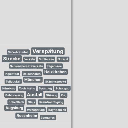
Verspätung
Verkehrsunfall
Strecke
Verkehr
Schliersee
Notarzt
Schienenersatzverkehr
Tegernsee
Holzkirchen
Ingolstadt
Deisenhofen
München
Teilausfall
Stammstrecke
Nürnberg
Technische
Sperrung
Schongau
Ausfall
Behinderung
Störung
Zug
Schaftlach
Gleis
Beeinträchtigung
Augsburg
Verzögerung
Bayrischzell
Rosenheim
Lenggries