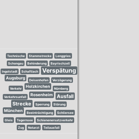
Technische
Stammstrecke
Lenggries
Schongau
Behinderung
Bayrischzell
Verspätung
Ingolstadt
Schaftlach
Augsburg
Deisenhofen
Verzögerung
Holzkirchen
Verkehr
Nürnberg
Rosenheim
Ausfall
Verkehrsunfall
Strecke
Sperrung
Störung
München
Beeinträchtigung
Schliersee
Gleis
Tegernsee
Schienenersatzverkehr
Zug
Notarzt
Teilausfall